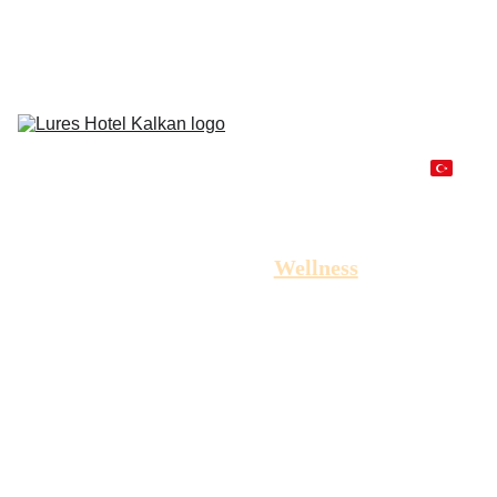
Odalar & 
Süitler
Gastronomi
Plaj & 
Havuz
Balayı
Wellness
Ulaşım