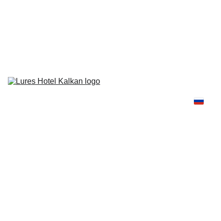
Lures Hotel нуждается в вашей поддержке и голосе в премии 
Condé Nast Traveler Readers’ Choice Awards 2026! 🏆
Номера
Гастрономия
Пляж & 
Бассейн
Медовый 
месяц
Велнес
Контакты