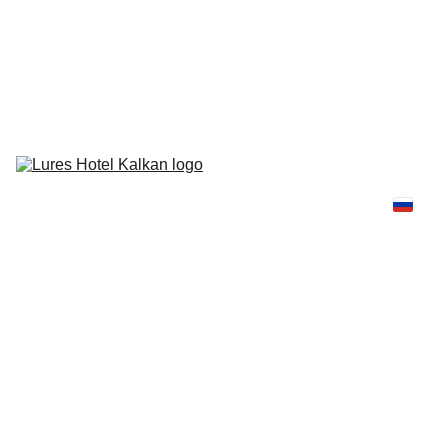
Lures Hotel нуждается в вашей поддержке и голосе в премии 
Condé Nast Traveler Readers’ Choice Awards 2026! 🏆
Номера
Гастрономия
Пляж & 
Бассейн
Медовый 
месяц
Велнес
Контакты